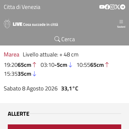
Salta al contenuto principale
Citta di Venezia
Sezioni
Cerca
Marea
Livello attuale: + 48 cm
19:20
65cm
03:10
-5cm
10:55
65cm
15:35
35cm
Sabato 8 Agosto 2026
33,1°C
ALLERTE