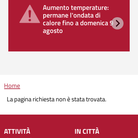
Aumento temperature:
permane l'ondata di
calore fino a domenica 9
agosto
Briciole di pane
Home
La pagina richiesta non è stata trovata.
ATTIVITÀ
IN CITTÀ