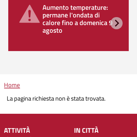
Aumento temperature:
permane l'ondata di
calore fino a domenica 9
agosto
Briciole di pane
Home
La pagina richiesta non è stata trovata.
ATTIVITÀ
IN CITTÀ