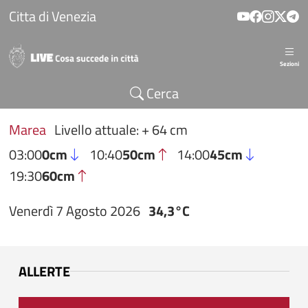
Salta al contenuto principale
Citta di Venezia
Sezioni
Cerca
Marea
Livello attuale: + 64 cm
03:00
0cm
10:40
50cm
14:00
45cm
19:30
60cm
Venerdì 7 Agosto 2026
34,3°C
ALLERTE