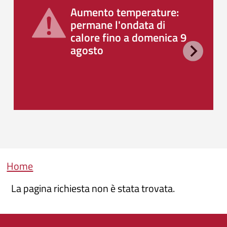
Aumento temperature:
permane l'ondata di
calore fino a domenica 9
agosto
Briciole di pane
Home
La pagina richiesta non è stata trovata.