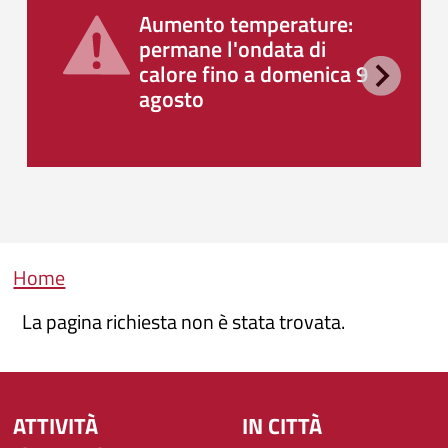
Aumento temperature:
permane l'ondata di
calore fino a domenica 9
agosto
Briciole di pane
Home
La pagina richiesta non è stata trovata.
ATTIVITÀ
IN CITTÀ