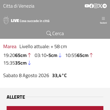
Salta al contenuto principale
Citta di Venezia
Sezioni
Cerca
Marea
Livello attuale: + 58 cm
19:20
65cm
03:10
-5cm
10:55
65cm
15:35
35cm
Sabato 8 Agosto 2026
33,4°C
ALLERTE