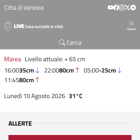
Salta al contenuto principale
Citta di Venezia
Sezioni
Cerca
Marea
Livello attuale: + 65 cm
16:00
35cm
22:00
80cm
05:00
-25cm
11:45
80cm
Lunedì 10 Agosto 2026
31°C
ALLERTE