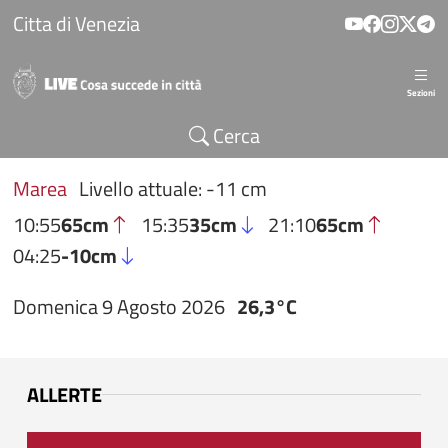
Salta al contenuto principale
Citta di Venezia
Sezioni
Cerca
Marea
Livello attuale: -11 cm
10:55
65cm
15:35
35cm
21:10
65cm
04:25
-10cm
Domenica 9 Agosto 2026
26,3°C
ALLERTE