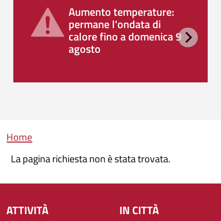
Aumento temperature:
permane l'ondata di
calore fino a domenica 9
agosto
Briciole di pane
Home
La pagina richiesta non è stata trovata.
ATTIVITÀ
IN CITTÀ