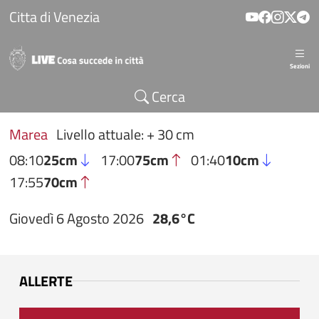
Salta al contenuto principale
Citta di Venezia
Sezioni
Cerca
Marea
Livello attuale: + 30 cm
08:10
25cm
17:00
75cm
01:40
10cm
17:55
70cm
Giovedì 6 Agosto 2026
28,6°C
ALLERTE