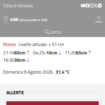
Salta al contenuto principale
Citta di Venezia
Sezioni
Cerca
Marea
Livello attuale: + 51 cm
21:10
65cm
04:25
-10cm
11:20
65cm
16:30
30cm
Domenica 9 Agosto 2026
31,4°C
ALLERTE