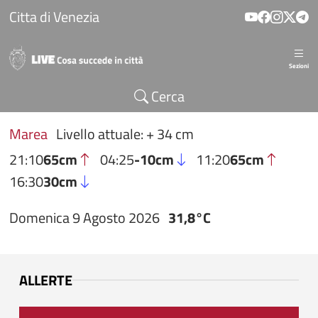
Salta al contenuto principale
Citta di Venezia
Sezioni
Cerca
Marea
Livello attuale: + 34 cm
21:10
65cm
04:25
-10cm
11:20
65cm
16:30
30cm
Domenica 9 Agosto 2026
31,8°C
ALLERTE