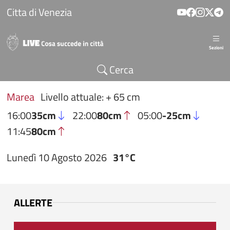
Salta al contenuto principale
Citta di Venezia
Sezioni
Cerca
Marea
Livello attuale: + 65 cm
16:00
35cm
22:00
80cm
05:00
-25cm
11:45
80cm
Lunedì 10 Agosto 2026
31°C
ALLERTE