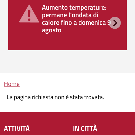
Aumento temperature:
permane l'ondata di
calore fino a domenica 9
agosto
Briciole di pane
Home
La pagina richiesta non è stata trovata.
ATTIVITÀ
IN CITTÀ