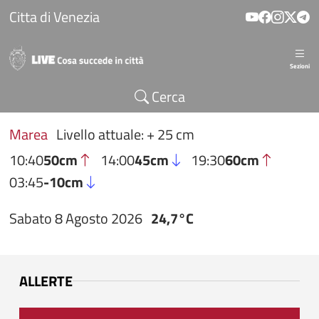
Salta al contenuto principale
Citta di Venezia
Sezioni
Cerca
Marea
Livello attuale: + 25 cm
10:40
50cm
14:00
45cm
19:30
60cm
03:45
-10cm
Sabato 8 Agosto 2026
24,7°C
ALLERTE