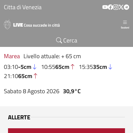
Salta al contenuto principale
Citta di Venezia
Sezioni
Cerca
Marea
Livello attuale: + 65 cm
03:10
-5cm
10:55
65cm
15:35
35cm
21:10
65cm
Sabato 8 Agosto 2026
30,9°C
ALLERTE