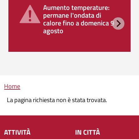
Aumento temperature:
permane l'ondata di
calore fino a domenica 9
agosto
Briciole di pane
Home
La pagina richiesta non è stata trovata.
ATTIVITÀ
IN CITTÀ