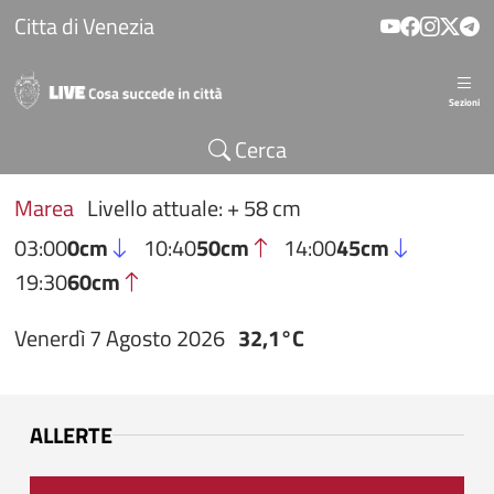
Salta al contenuto principale
Citta di Venezia
Sezioni
Cerca
Marea
Livello attuale: + 58 cm
03:00
0cm
10:40
50cm
14:00
45cm
19:30
60cm
Venerdì 7 Agosto 2026
32,1°C
ALLERTE