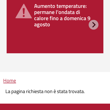
Aumento temperature:
permane l'ondata di
calore fino a domenica 9
agosto
Briciole di pane
Home
La pagina richiesta non è stata trovata.