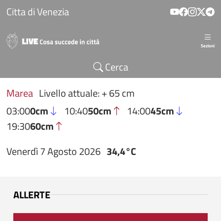
Salta al contenuto principale
Citta di Venezia
Sezioni
Cerca
Marea
Livello attuale: + 65 cm
03:00
0cm
10:40
50cm
14:00
45cm
19:30
60cm
Venerdì 7 Agosto 2026
34,4°C
ALLERTE