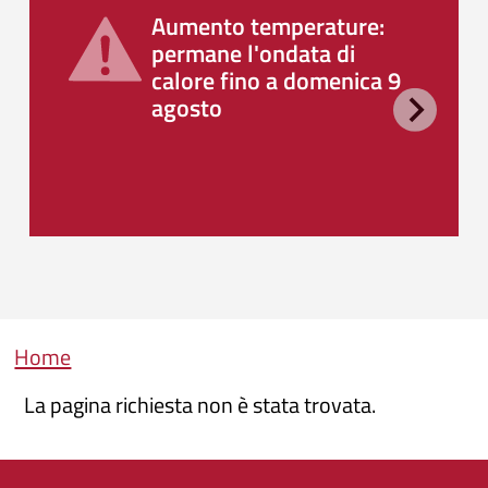
Aumento temperature:
permane l'ondata di
calore fino a domenica 9
agosto
Briciole di pane
Home
La pagina richiesta non è stata trovata.