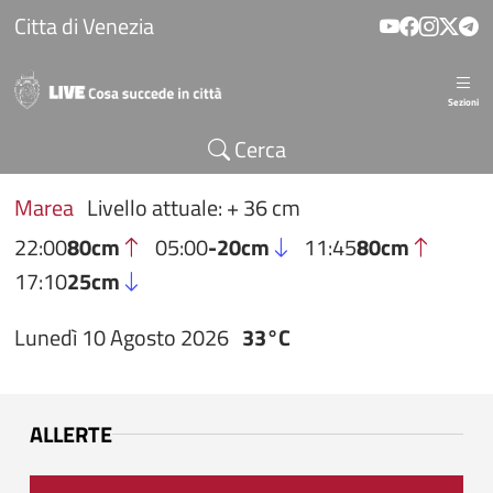
Salta al contenuto principale
Citta di Venezia
Sezioni
Cerca
Marea
Livello attuale: + 36 cm
22:00
80cm
05:00
-20cm
11:45
80cm
17:10
25cm
Lunedì 10 Agosto 2026
33°C
ALLERTE