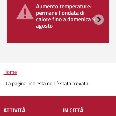
Aumento temperature:
permane l'ondata di
calore fino a domenica 9
agosto
Briciole di pane
Home
La pagina richiesta non è stata trovata.
ATTIVITÀ
IN CITTÀ