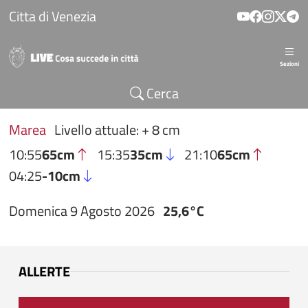
Salta al contenuto principale
Citta di Venezia
Sezioni
Cerca
Marea
Livello attuale: + 8 cm
10:55
65cm
15:35
35cm
21:10
65cm
04:25
-10cm
Domenica 9 Agosto 2026
25,6°C
ALLERTE