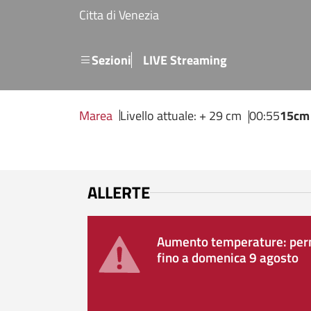
Salta al contenuto principale
Citta di Venezia
Menu secondario
Sezioni
LIVE Streaming
Marea
Livello attuale: + 29 cm
00:55
15cm
ALLERTE
Aumento temperature: perm
fino a domenica 9 agosto