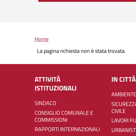
Briciole di pane
Home
La pagina richiesta non è stata trovata.
ATTIVITÀ
IN CITTÀ
ISTITUZIONALI
AMBIENTE
SINDACO
SICUREZZA E PROTEZIONE
CIVILE
CONSIGLIO COMUNALE E
COMMISSIONI
LAVORI P
RAPPORTI INTERNAZIONALI
URBANIST