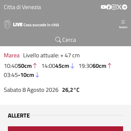
Salta al contenuto principale
Citta di Venezia
Sezioni
Cerca
Marea
Livello attuale: + 47 cm
10:40
50cm
14:00
45cm
19:30
60cm
03:45
-10cm
Sabato 8 Agosto 2026
26,2°C
ALLERTE