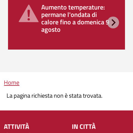
Aumento temperature:
permane l'ondata di
calore fino a domenica 9
agosto
Briciole di pane
Home
La pagina richiesta non è stata trovata.
ATTIVITÀ
IN CITTÀ