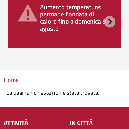
Aumento temperature:
permane l'ondata di
calore fino a domenica 9
agosto
Briciole di pane
Home
La pagina richiesta non è stata trovata.
ATTIVITÀ
IN CITTÀ