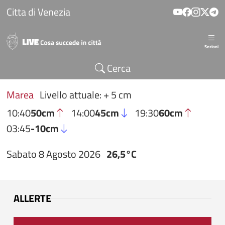
Salta al contenuto principale
Citta di Venezia
Sezioni
Cerca
Marea
Livello attuale: + 5 cm
10:40
50cm
14:00
45cm
19:30
60cm
03:45
-10cm
Sabato 8 Agosto 2026
26,5°C
ALLERTE