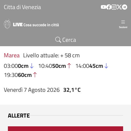
Salta al contenuto principale
Citta di Venezia
Sezioni
Cerca
Marea
Livello attuale: + 58 cm
03:00
0cm
10:40
50cm
14:00
45cm
19:30
60cm
Venerdì 7 Agosto 2026
32,1°C
ALLERTE