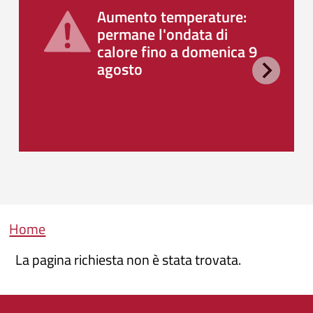
Aumento temperature:
permane l'ondata di
calore fino a domenica 9
agosto
Briciole di pane
Home
La pagina richiesta non è stata trovata.