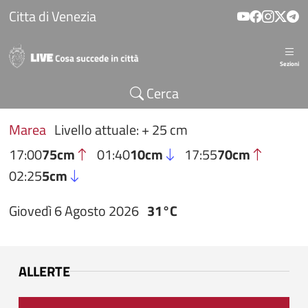
Salta al contenuto principale
Citta di Venezia
Sezioni
Cerca
Marea
Livello attuale: + 25 cm
17:00
75cm
01:40
10cm
17:55
70cm
02:25
5cm
Giovedì 6 Agosto 2026
31°C
ALLERTE