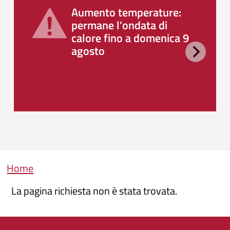
Aumento temperature:
permane l'ondata di
calore fino a domenica 9
agosto
Briciole di pane
Home
La pagina richiesta non è stata trovata.