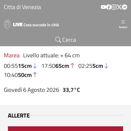
Salta al contenuto principale
Citta di Venezia
Sezioni
Cerca
Marea
Livello attuale: + 64 cm
00:55
15cm
17:50
65cm
02:25
5cm
10:40
50cm
Giovedì 6 Agosto 2026
33,7°C
ALLERTE