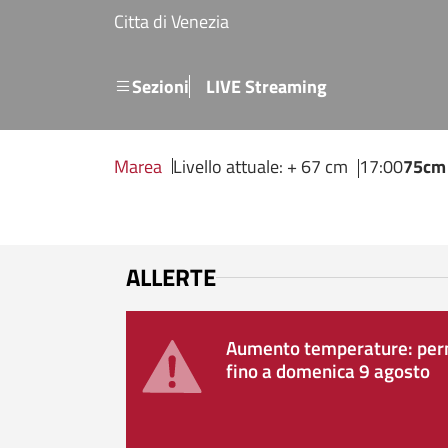
Salta al contenuto principale
Citta di Venezia
Menu secondario
Sezioni
LIVE Streaming
Marea
Livello attuale: + 67 cm
17:00
75cm
ALLERTE
Aumento temperature: perm
fino a domenica 9 agosto