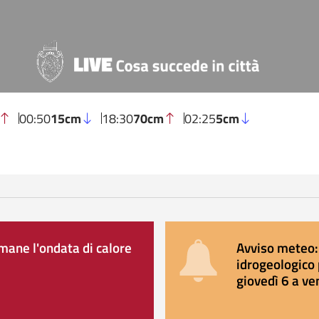
00:50
15cm
18:30
70cm
02:25
5cm
ane l'ondata di calore
Avviso meteo: 
idrogeologico 
giovedì 6 a ve