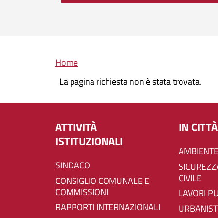
Briciole di pane
Home
La pagina richiesta non è stata trovata.
ATTIVITÀ
IN CITTÀ
ISTITUZIONALI
AMBIENTE
SINDACO
SICUREZZA E PROTEZIONE
CIVILE
CONSIGLIO COMUNALE E
COMMISSIONI
LAVORI P
RAPPORTI INTERNAZIONALI
URBANIST