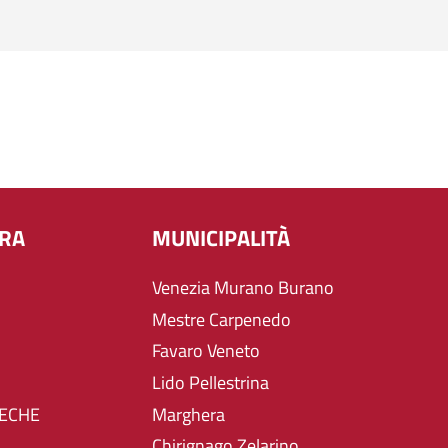
URA
MUNICIPALITÀ
Venezia Murano Burano
Mestre Carpenedo
Favaro Veneto
Lido Pellestrina
TECHE
Marghera
Chirignago Zelarino