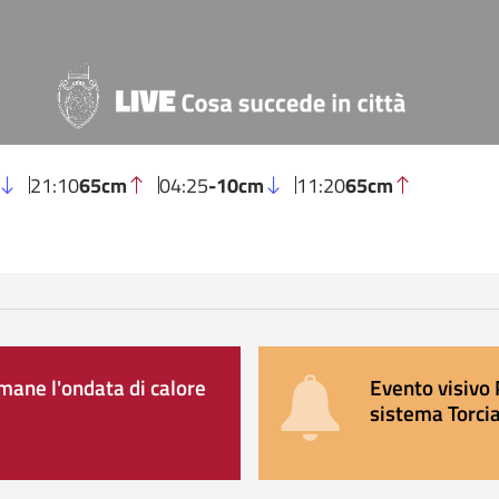
21:10
65cm
04:25
-10cm
11:20
65cm
ane l'ondata di calore
Evento visivo 
sistema Torcia