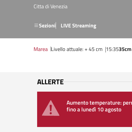
Salta al contenuto principale
Citta di Venezia
Menu secondario
Sezioni
LIVE Streaming
Marea
Livello attuale: + 45 cm
15:35
35cm
ALLERTE
Aumento temperature: perm
fino a lunedì 10 agosto