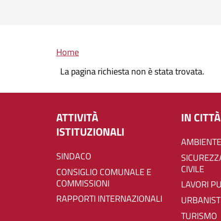
Briciole di pane
Home
La pagina richiesta non è stata trovata.
ATTIVITÀ
IN CITTÀ
ISTITUZIONALI
AMBIENTE
SINDACO
SICUREZZA E PROTEZIONE
CIVILE
CONSIGLIO COMUNALE E
COMMISSIONI
LAVORI P
RAPPORTI INTERNAZIONALI
URBANIST
TURISMO