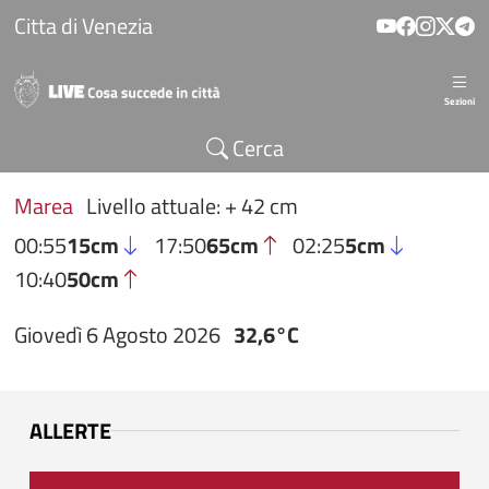
Salta al contenuto principale
Citta di Venezia
Sezioni
Cerca
Marea
Livello attuale: + 42 cm
00:55
15cm
17:50
65cm
02:25
5cm
10:40
50cm
Giovedì 6 Agosto 2026
32,6°C
ALLERTE