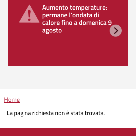
Aumento temperature:
permane l'ondata di
calore fino a domenica 9
agosto
Briciole di pane
Home
La pagina richiesta non è stata trovata.