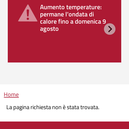
Aumento temperature:
permane l'ondata di
calore fino a domenica 9
agosto
Briciole di pane
Home
La pagina richiesta non è stata trovata.