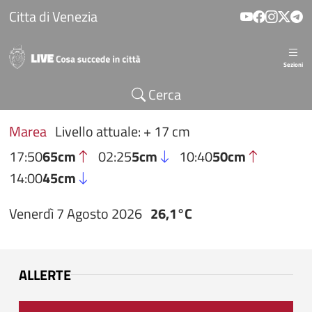
Salta al contenuto principale
Citta di Venezia
Sezioni
Cerca
Marea
Livello attuale: + 17 cm
17:50
65cm
02:25
5cm
10:40
50cm
14:00
45cm
Venerdì 7 Agosto 2026
26,1°C
ALLERTE