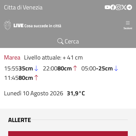
Salta al contenuto principale
Citta di Venezia
Sezioni
Cerca
Marea
Livello attuale: + 41 cm
15:55
35cm
22:00
80cm
05:00
-25cm
11:45
80cm
Lunedì 10 Agosto 2026
31,9°C
ALLERTE