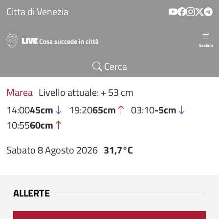
Salta al contenuto principale
Citta di Venezia
Sezioni
Cerca
Marea
Livello attuale: + 53 cm
14:00
45cm
19:20
65cm
03:10
-5cm
10:55
60cm
Sabato 8 Agosto 2026
31,7°C
ALLERTE