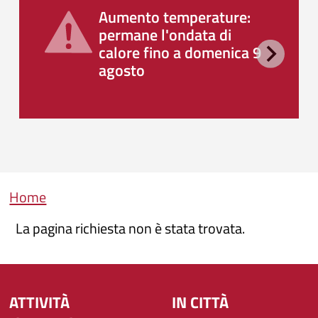
Aumento temperature:
permane l'ondata di
calore fino a domenica 9
agosto
Briciole di pane
Home
La pagina richiesta non è stata trovata.
ATTIVITÀ
IN CITTÀ