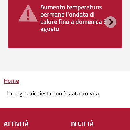
Aumento temperature:
permane l'ondata di
calore fino a domenica 9
agosto
Briciole di pane
Home
La pagina richiesta non è stata trovata.
ATTIVITÀ
IN CITTÀ