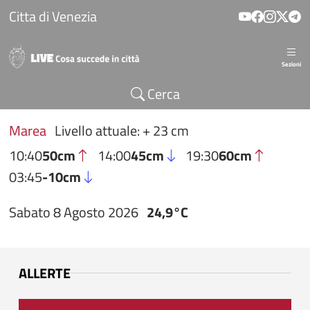
Salta al contenuto principale
Citta di Venezia
Sezioni
Cerca
Marea
Livello attuale: + 23 cm
10:40
50cm
14:00
45cm
19:30
60cm
03:45
-10cm
Sabato 8 Agosto 2026
24,9°C
ALLERTE