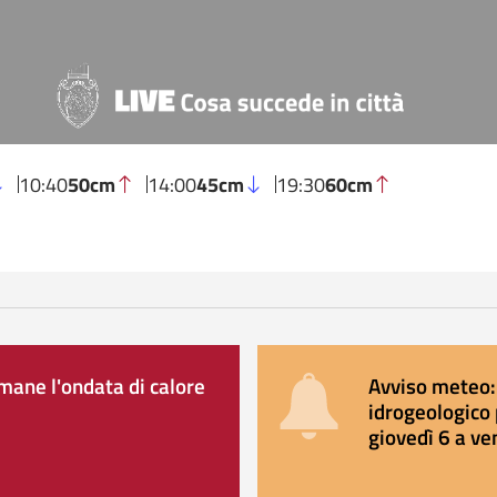
10:40
50cm
14:00
45cm
19:30
60cm
ane l'ondata di calore
Avviso meteo: 
idrogeologico 
giovedì 6 a ve