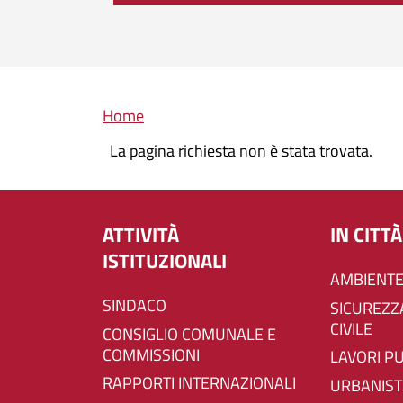
Briciole di pane
Home
La pagina richiesta non è stata trovata.
ATTIVITÀ
IN CITTÀ
ISTITUZIONALI
AMBIENTE
SINDACO
SICUREZZA E PROTEZIONE
CIVILE
CONSIGLIO COMUNALE E
COMMISSIONI
LAVORI P
RAPPORTI INTERNAZIONALI
URBANIST