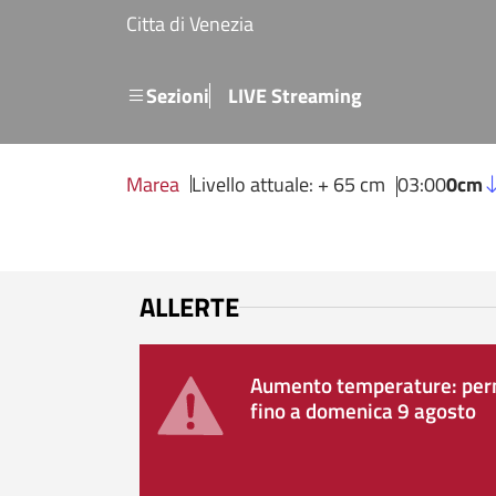
Salta al contenuto principale
Citta di Venezia
Menu secondario
Sezioni
LIVE Streaming
Marea
Livello attuale: + 65 cm
03:00
0cm
ALLERTE
Aumento temperature: perm
fino a domenica 9 agosto