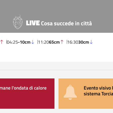
04:25
-10cm
11:20
65cm
16:30
30cm
ane l'ondata di calore
Evento visivo 
sistema Torcia