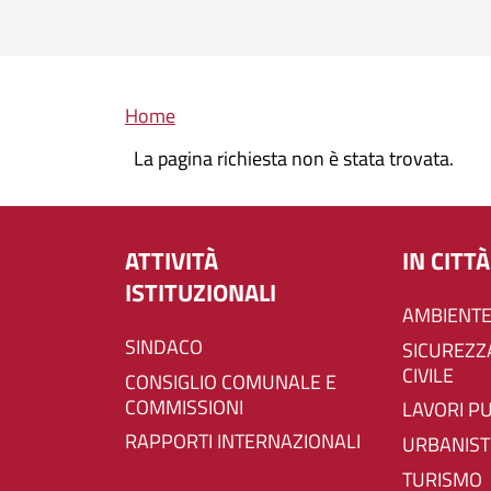
Briciole di pane
Home
La pagina richiesta non è stata trovata.
ATTIVITÀ
IN CITTÀ
ISTITUZIONALI
AMBIENTE
SINDACO
SICUREZZA E PROTEZIONE
CIVILE
CONSIGLIO COMUNALE E
COMMISSIONI
LAVORI P
RAPPORTI INTERNAZIONALI
URBANIST
TURISMO