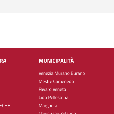
URA
MUNICIPALITÀ
Venezia Murano Burano
Mestre Carpenedo
Favaro Veneto
Lido Pellestrina
TECHE
Marghera
Chirignago Zelarino