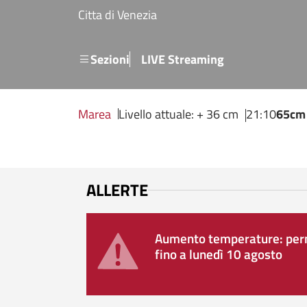
Salta al contenuto principale
Citta di Venezia
Menu secondario
Sezioni
LIVE Streaming
Marea
Livello attuale: + 36 cm
21:10
65cm
ALLERTE
Aumento temperature: perm
fino a lunedì 10 agosto