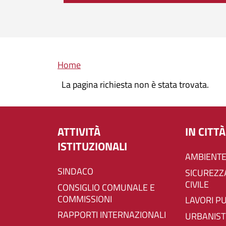
Briciole di pane
Home
La pagina richiesta non è stata trovata.
ATTIVITÀ
IN CITTÀ
ISTITUZIONALI
AMBIENTE
SINDACO
SICUREZZA E PROTEZIONE
CIVILE
CONSIGLIO COMUNALE E
COMMISSIONI
LAVORI P
RAPPORTI INTERNAZIONALI
URBANIST