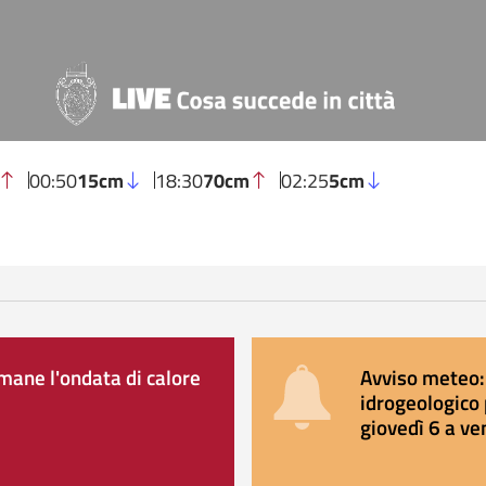
00:50
15cm
18:30
70cm
02:25
5cm
ane l'ondata di calore
Avviso meteo: 
idrogeologico 
giovedì 6 a ve