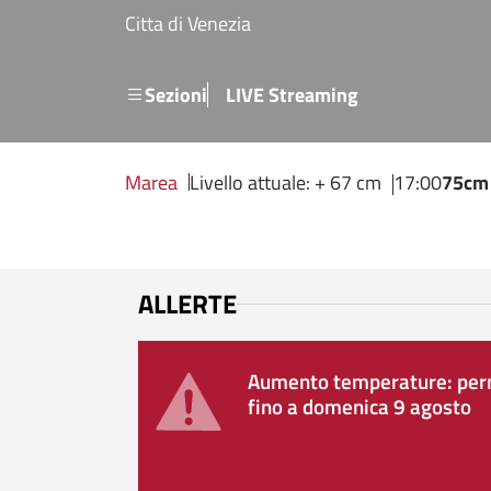
Salta al contenuto principale
Citta di Venezia
Menu secondario
Sezioni
LIVE Streaming
Marea
Livello attuale: + 67 cm
17:00
75cm
ALLERTE
Aumento temperature: perm
fino a domenica 9 agosto