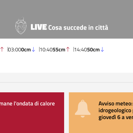
03:00
0cm
10:40
55cm
14:40
50cm
ane l'ondata di calore
Avviso meteo: 
idrogeologico 
giovedì 6 a ve