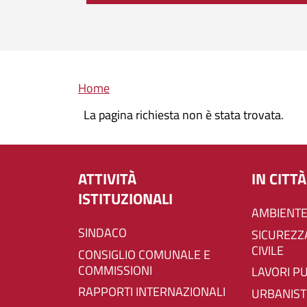
Briciole di pane
Home
La pagina richiesta non è stata trovata.
ATTIVITÀ
IN CITTÀ
ISTITUZIONALI
AMBIENTE
SINDACO
SICUREZZA E PROTEZIONE
CIVILE
CONSIGLIO COMUNALE E
COMMISSIONI
LAVORI P
RAPPORTI INTERNAZIONALI
URBANIST