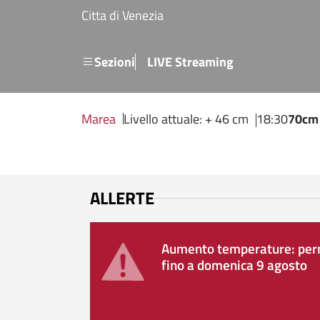
Salta al contenuto principale
Citta di Venezia
Menu secondario
Sezioni
LIVE Streaming
Marea
Livello attuale: + 46 cm
18:30
70cm
ALLERTE
Aumento temperature: perm
fino a domenica 9 agosto