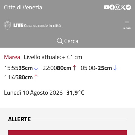
Salta al contenuto principale
Citta di Venezia
Sezioni
Cerca
Marea
Livello attuale: + 41 cm
15:55
35cm
22:00
80cm
05:00
-25cm
11:45
80cm
Lunedì 10 Agosto 2026
31,9°C
ALLERTE