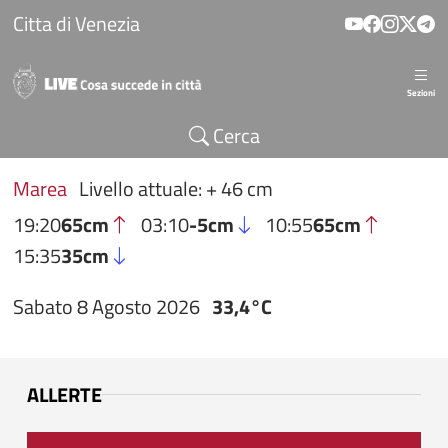
Salta al contenuto principale
Citta di Venezia
Sezioni
Cerca
Marea
Livello attuale: + 46 cm
19:20
65cm
03:10
-5cm
10:55
65cm
15:35
35cm
Sabato 8 Agosto 2026
33,4°C
ALLERTE