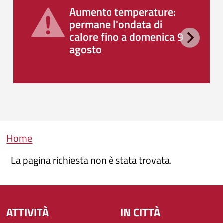
Aumento temperature:
permane l'ondata di
calore fino a domenica 9
agosto
Briciole di pane
Home
La pagina richiesta non è stata trovata.
ATTIVITÀ
IN CITTÀ