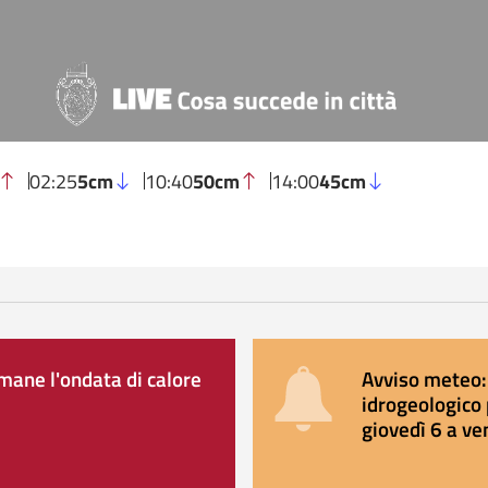
02:25
5cm
10:40
50cm
14:00
45cm
ane l'ondata di calore
Avviso meteo: 
idrogeologico 
giovedì 6 a ve