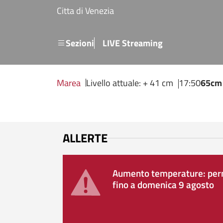
Salta al contenuto principale
Citta di Venezia
Menu secondario
Sezioni
LIVE Streaming
Marea
Livello attuale: + 41 cm
17:50
65cm
ALLERTE
Aumento temperature: perm
fino a domenica 9 agosto