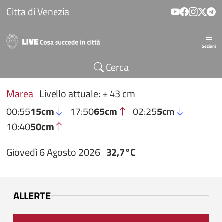
Salta al contenuto principale
Citta di Venezia
Sezioni
Cerca
Marea
Livello attuale: + 43 cm
00:55
15cm
17:50
65cm
02:25
5cm
10:40
50cm
Giovedì 6 Agosto 2026
32,7°C
ALLERTE