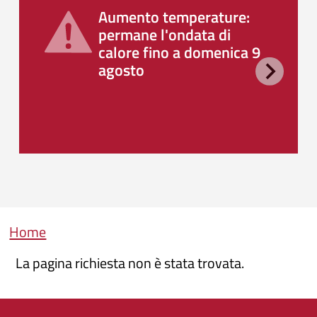
Aumento temperature:
permane l'ondata di
calore fino a domenica 9
agosto
Briciole di pane
Home
La pagina richiesta non è stata trovata.