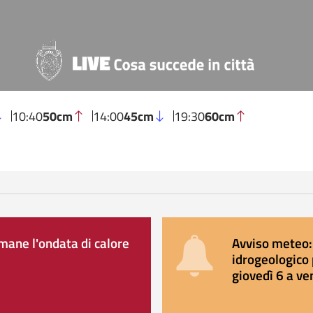
10:40
50cm
14:00
45cm
19:30
60cm
ane l'ondata di calore
Avviso meteo: 
idrogeologico 
giovedì 6 a ve