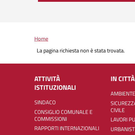
Briciole di pane
Home
La pagina richiesta non è stata trovata.
ATTIVITÀ
IN CITTÀ
ISTITUZIONALI
AMBIENTE
SINDACO
SICUREZZA E PROTEZIONE
CIVILE
CONSIGLIO COMUNALE E
COMMISSIONI
LAVORI P
RAPPORTI INTERNAZIONALI
URBANIST