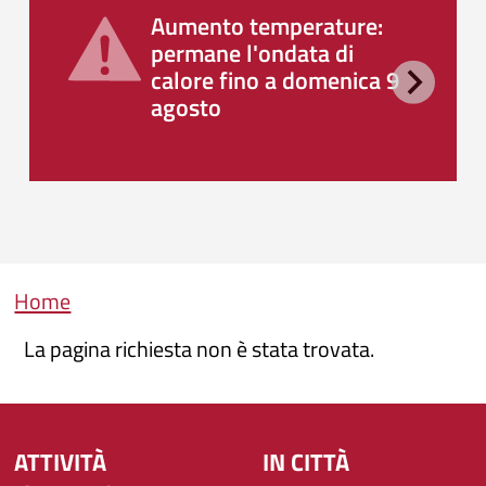
Aumento temperature:
permane l'ondata di
calore fino a domenica 9
agosto
Briciole di pane
Home
La pagina richiesta non è stata trovata.
ATTIVITÀ
IN CITTÀ