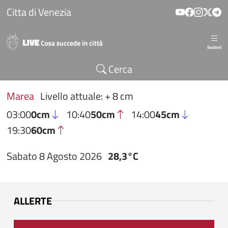
Salta al contenuto principale
Citta di Venezia
Sezioni
Cerca
Marea
Livello attuale: + 8 cm
03:00
0cm
10:40
50cm
14:00
45cm
19:30
60cm
Sabato 8 Agosto 2026
28,3°C
ALLERTE