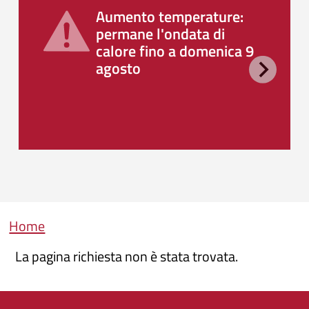
Aumento temperature:
permane l'ondata di
calore fino a domenica 9
agosto
Briciole di pane
Home
La pagina richiesta non è stata trovata.