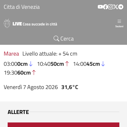
Salta al contenuto principale
Citta di Venezia
Sezioni
Cerca
Marea
Livello attuale: + 54 cm
03:00
0cm
10:40
50cm
14:00
45cm
19:30
60cm
Venerdì 7 Agosto 2026
31,6°C
ALLERTE