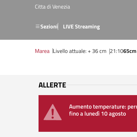
Salta al contenuto principale
Citta di Venezia
Menu secondario
Sezioni
LIVE Streaming
Marea
Livello attuale: + 36 cm
21:10
65cm
ALLERTE
Aumento temperature: perm
fino a lunedì 10 agosto