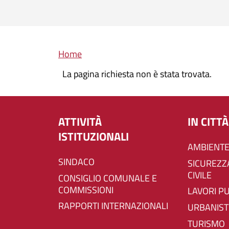
Briciole di pane
Home
La pagina richiesta non è stata trovata.
ATTIVITÀ
IN CITTÀ
ISTITUZIONALI
AMBIENTE
SINDACO
SICUREZZA E PROTEZIONE
CIVILE
CONSIGLIO COMUNALE E
COMMISSIONI
LAVORI P
RAPPORTI INTERNAZIONALI
URBANIST
TURISMO