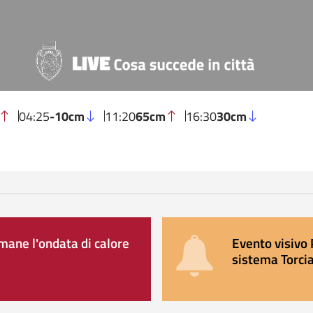
04:25
-10cm
11:20
65cm
16:30
30cm
ane l'ondata di calore
Evento visivo 
sistema Torcia