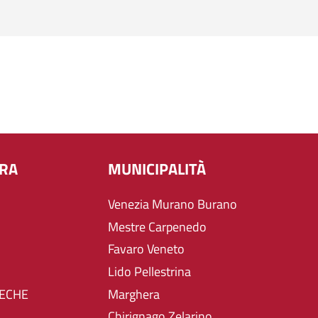
URA
MUNICIPALITÀ
Venezia Murano Burano
Mestre Carpenedo
Favaro Veneto
Lido Pellestrina
TECHE
Marghera
Chirignago Zelarino