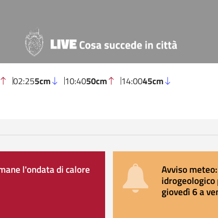
02:25
5cm
10:40
50cm
14:00
45cm
ane l'ondata di calore
Avviso meteo: 
idrogeologico 
giovedì 6 a ve