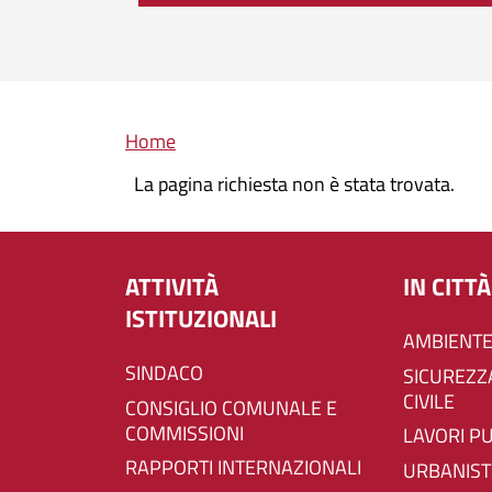
Briciole di pane
Home
La pagina richiesta non è stata trovata.
ATTIVITÀ
IN CITTÀ
ISTITUZIONALI
AMBIENTE
SINDACO
SICUREZZA E PROTEZIONE
CIVILE
CONSIGLIO COMUNALE E
COMMISSIONI
LAVORI P
RAPPORTI INTERNAZIONALI
URBANIST