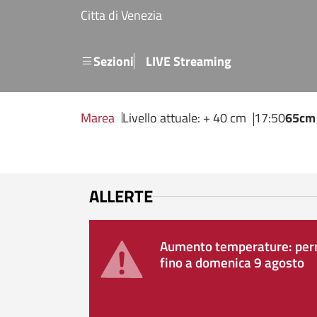
Salta al contenuto principale
Citta di Venezia
Menu secondario
Sezioni
LIVE Streaming
Marea
Livello attuale: + 40 cm
17:50
65cm
ALLERTE
Aumento temperature: perm
fino a domenica 9 agosto