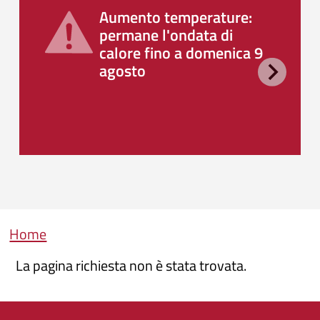
Aumento temperature:
permane l'ondata di
calore fino a domenica 9
agosto
Briciole di pane
Home
La pagina richiesta non è stata trovata.