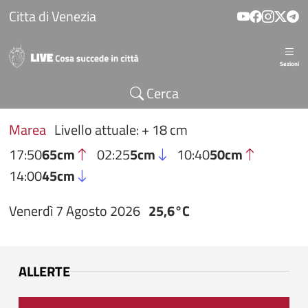
Salta al contenuto principale
Citta di Venezia
Sezioni
Cerca
Marea
Livello attuale: + 18 cm
17:50
65cm
02:25
5cm
10:40
50cm
14:00
45cm
Venerdì 7 Agosto 2026
25,6°C
ALLERTE