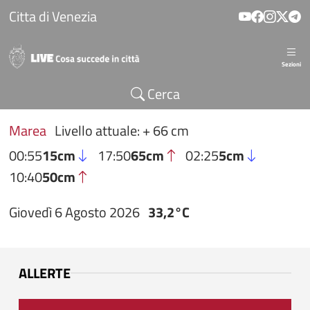
Salta al contenuto principale
Citta di Venezia
Sezioni
Cerca
Marea
Livello attuale: + 66 cm
00:55
15cm
17:50
65cm
02:25
5cm
10:40
50cm
Giovedì 6 Agosto 2026
33,2°C
ALLERTE