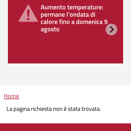
Aumento temperature:
permane l'ondata di
calore fino a domenica 9
agosto
Briciole di pane
Home
La pagina richiesta non è stata trovata.