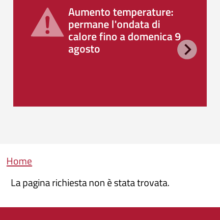
Aumento temperature:
permane l'ondata di
calore fino a domenica 9
agosto
Briciole di pane
Home
La pagina richiesta non è stata trovata.