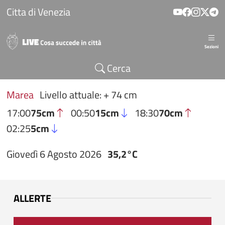
Salta al contenuto principale
Citta di Venezia
Sezioni
Cerca
Marea
Livello attuale: + 74 cm
17:00
75cm
00:50
15cm
18:30
70cm
02:25
5cm
Giovedì 6 Agosto 2026
35,2°C
ALLERTE