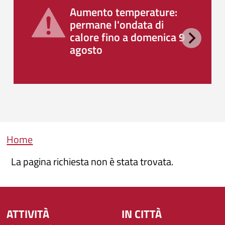
Aumento temperature:
permane l'ondata di
calore fino a domenica 9
agosto
Briciole di pane
Home
La pagina richiesta non è stata trovata.
ATTIVITÀ
IN CITTÀ