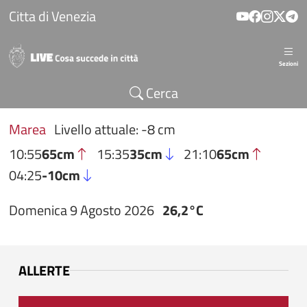
Salta al contenuto principale
Citta di Venezia
Sezioni
Cerca
Marea
Livello attuale: -8 cm
10:55
65cm
15:35
35cm
21:10
65cm
04:25
-10cm
Domenica 9 Agosto 2026
26,2°C
ALLERTE