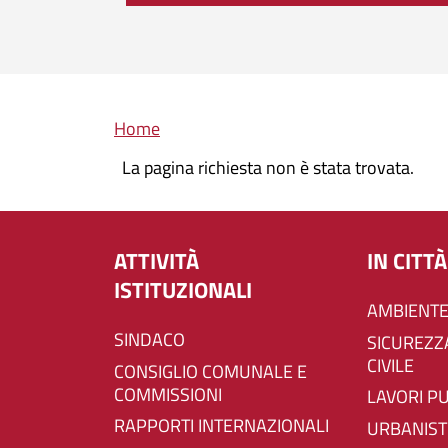
Briciole di pane
Home
La pagina richiesta non è stata trovata.
ATTIVITÀ
IN CITTÀ
ISTITUZIONALI
AMBIENTE
SINDACO
SICUREZZA E PROTEZIONE
CIVILE
CONSIGLIO COMUNALE E
COMMISSIONI
LAVORI P
RAPPORTI INTERNAZIONALI
URBANIST