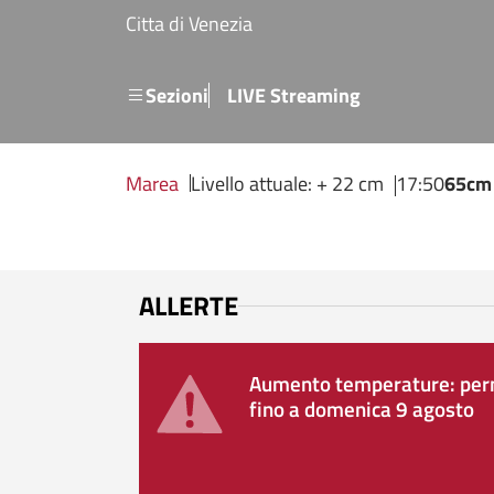
Salta al contenuto principale
Citta di Venezia
Menu secondario
Sezioni
LIVE Streaming
Marea
Livello attuale: + 22 cm
17:50
65cm
ALLERTE
Aumento temperature: perm
fino a domenica 9 agosto