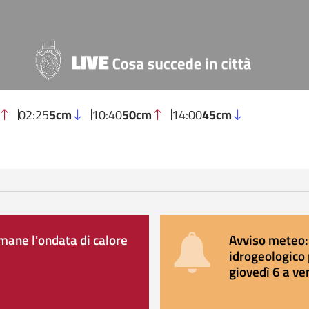
02:25
5cm
10:40
50cm
14:00
45cm
ane l'ondata di calore
Avviso meteo: 
idrogeologico 
giovedì 6 a ve