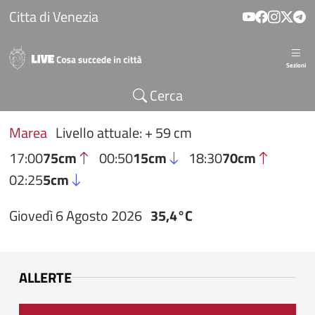
Salta al contenuto principale
Citta di Venezia
Sezioni
Cerca
Marea
Livello attuale: + 59 cm
17:00
75cm
00:50
15cm
18:30
70cm
02:25
5cm
Giovedì 6 Agosto 2026
35,4°C
ALLERTE