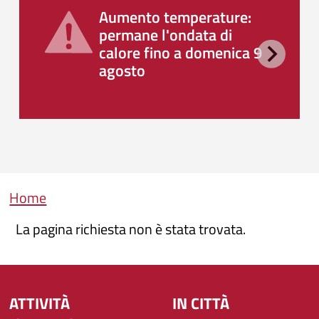
Aumento temperature:
permane l'ondata di
calore fino a domenica 9
agosto
Briciole di pane
Home
La pagina richiesta non è stata trovata.
ATTIVITÀ
IN CITTÀ