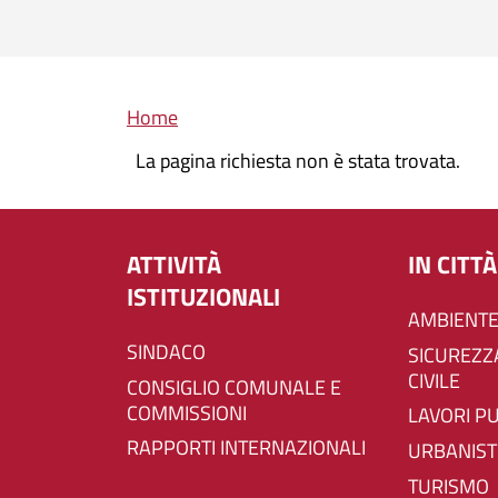
Briciole di pane
Home
La pagina richiesta non è stata trovata.
ATTIVITÀ
IN CITTÀ
ISTITUZIONALI
AMBIENTE
SINDACO
SICUREZZA E PROTEZIONE
CIVILE
CONSIGLIO COMUNALE E
COMMISSIONI
LAVORI P
RAPPORTI INTERNAZIONALI
URBANIST
TURISMO