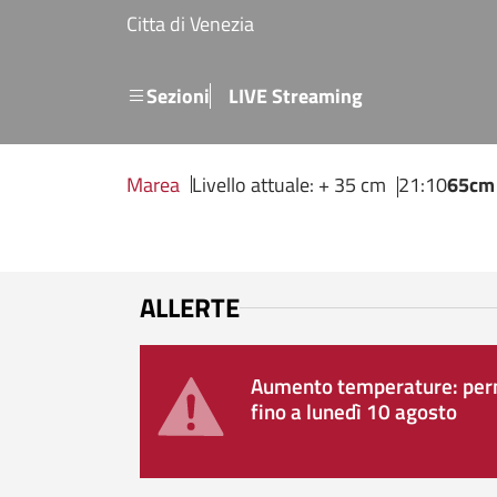
Salta al contenuto principale
Citta di Venezia
Menu secondario
Sezioni
LIVE Streaming
Marea
Livello attuale: + 35 cm
21:10
65cm
ALLERTE
Aumento temperature: perm
fino a lunedì 10 agosto