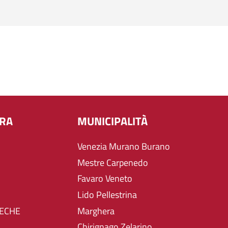
URA
MUNICIPALITÀ
Venezia Murano Burano
Mestre Carpenedo
Favaro Veneto
Lido Pellestrina
TECHE
Marghera
Chirignago Zelarino