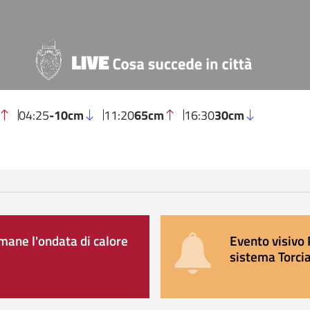
04:25
-10cm
11:20
65cm
16:30
30cm
ane l'ondata di calore
Evento visivo 
sistema Torcia