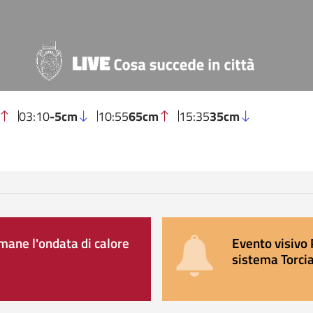
03:10
-5cm
10:55
65cm
15:35
35cm
ane l'ondata di calore
Evento visivo 
sistema Torcia