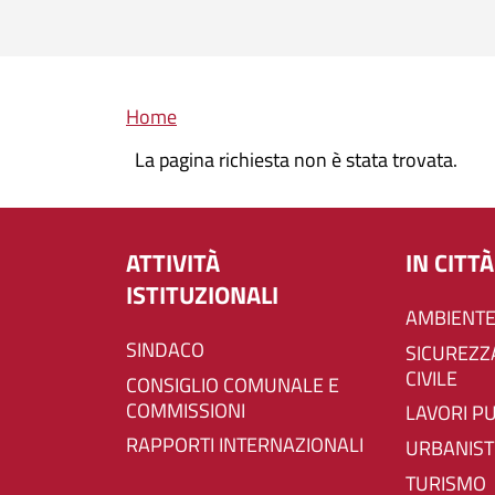
Briciole di pane
Home
La pagina richiesta non è stata trovata.
ATTIVITÀ
IN CITTÀ
ISTITUZIONALI
AMBIENTE
SINDACO
SICUREZZA E PROTEZIONE
CIVILE
CONSIGLIO COMUNALE E
COMMISSIONI
LAVORI P
RAPPORTI INTERNAZIONALI
URBANIST
TURISMO