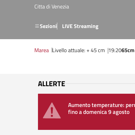
Salta al contenuto principale
Citta di Venezia
Menu secondario
Sezioni
LIVE Streaming
Marea
Livello attuale: + 45 cm
19:20
65cm
ALLERTE
Aumento temperature: perm
fino a domenica 9 agosto