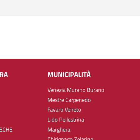
URA
MUNICIPALITÀ
Venezia Murano Burano
Mestre Carpenedo
Favaro Veneto
Lido Pellestrina
TECHE
Marghera
Chirignago Zelarino